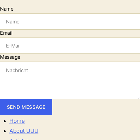
Name
Email
Message
SEND MESSAGE
Home
About UUU