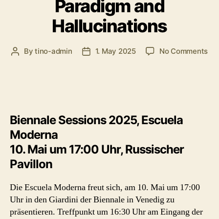
Paradigm and
Hallucinations
on
By
tino-admin
1. May 2025
No Comments
Post
Post
Pa
author
date
an
Hal
Biennale Sessions 2025, Escuela
Moderna
10. Mai um 17:00 Uhr, Russischer
Pavillon
Die Escuela Moderna freut sich, am 10. Mai um 17:00
Uhr in den Giardini der Biennale in Venedig zu
präsentieren. Treffpunkt um 16:30 Uhr am Eingang der